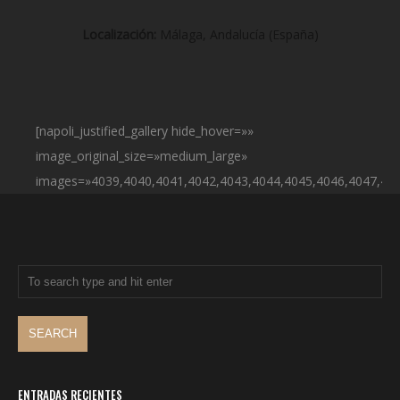
Localización:
Málaga, Andalucía (España)
[napoli_justified_gallery hide_hover=»»
image_original_size=»medium_large»
images=»4039,4040,4041,4042,4043,4044,4045,4046,4047,404
ENTRADAS RECIENTES