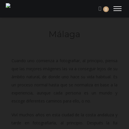
0
Málaga
Cuando uno comienza a fotografiar, al principio, piensa
que las mejores imágenes las va a conseguir lejos de su
ámbito natural, de donde uno hace su vida habitual. Es
un proceso normal hasta que se normaliza en base a la
experiencia, aunque cada persona es un mundo y
escoge diferentes caminos para ello, o no.
Viví muchos años en esta ciudad de la costa andaluza y
tarde en fotografiarla, al principio. Después la fui