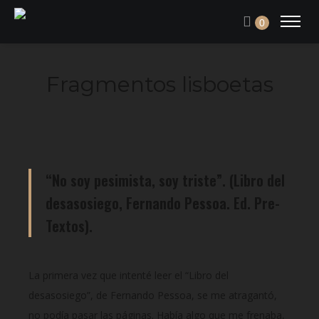
0
Fragmentos lisboetas
“No soy pesimista, soy triste”. (Libro del
desasosiego, Fernando Pessoa. Ed. Pre-
Textos).
La primera vez que intenté leer el “Libro del
desasosiego”, de Fernando Pessoa, se me atragantó,
no podía pasar las páginas. Había algo que me frenaba,