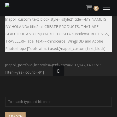
0
[napoli_custom_text_block style=»style2″ title=»MY NAME IS
IVY HOLAND» title2=»I CREATE PRODUCTS, THAT ARE
BEAUTIFUL AND ENJOYABLE TO SEE» subtitle=»GREETINGS,
TRAVELER!» label_text=»Rhinoceros, Wings 3D and Adobe
Photoshop.»]Tools what i used:[/napoli_custom_text_block]
[napoli_portfolio_list style=»grid» cats=»137,142,149,151″
filter=»yes» count=»9″]